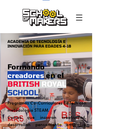
school of makers
ACADEMIA DE TECNOLOGÍA E
INNOVACIÓN PARA EDADES 4-18
Formando
en el
creadores
BRITISH
ROYAL
SCHOOL
Programas Co-Curriculares EdTech con
metodología STEAM.
Cursos que inspiran creatividad,
desarrollan pensamiento crítico y