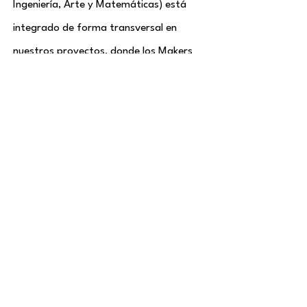
Ingeniería, Arte y Matemáticas) está
integrado de forma transversal en
nuestros proyectos, donde los Makers
aplican distintas áreas del conocimiento
de manera práctica y creativa.
22. ¿Qué tipo de materiales usan?
Los materiales varían según el curso y
son parte del equipamiento que llevamos
a cada institución. No necesitas comprar
nada extra.
💰Precios y pagos