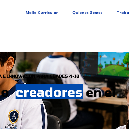
Malla Curricular
Quienes Somos
Traba
 E INNOVACIÓN PARA EDADES 4-18
do
creadores
en el