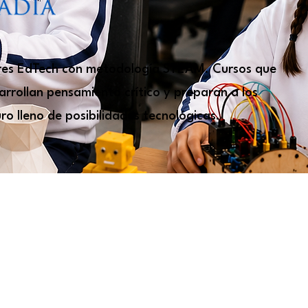
res EdTech con metodología STEAM.
Cursos que
sarrollan pensamiento crítico y preparan a los
ro lleno de posibilidades tecnológicas.