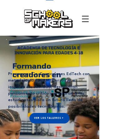
school of makers
ACADEMIA DE TECNOLOGÍA E
INNOVACIÓN PARA EDADES 4-18
Formando
creadores
en
Programas Co-Curriculares EdTech con
metodología STEAM. Cursos que
inspiran creatividad, desarrollan
pensamiento crítico y preparan a los
estudiantes para un futuro lleno de
posibilidades tecnológicas.
VER LOS TALLERES >