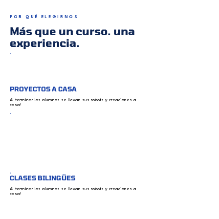
POR QUÉ ELEGIRNOS
Más que un curso. una
experiencia.
PROYECTOS A CASA
Al terminar los alumnos se llevan sus robots y creaciones a
casa!
CLASES BILINGÜES
Al terminar los alumnos se llevan sus robots y creaciones a
casa!