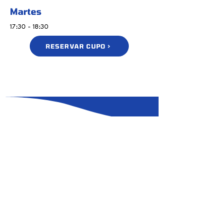
Martes
17:30 - 18:30
RESERVAR CUPO >
MISIÓN
ACTIVA
Un semestre
completo
de creación
5 Meses de Creacion, innovacion y impacto
que se llevan para la casa. 4 cursos de
STEAM creando a alumnos pensadores