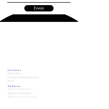
Enviar
nosotros
Nosotros
Trabaja con Nosotros
Blog
Talleres
Talleres Abiertos
Malla Curricular
Maker Pass (Pronto)
cOLEGIOS
Para Colegios (B2B)