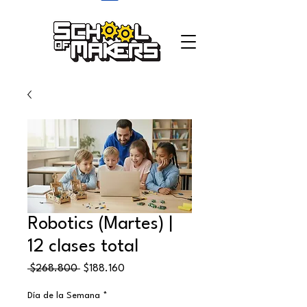
school of makers
Robotics (Martes) |
12 clases total
Precio
Precio
 $268.800 
$188.160
de
oferta
Día de la Semana
*