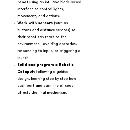
robot
using an intuitive block-based
interface to control lights,
movement, and actions.
Work with sensors
(such as
buttons and distance sensors) so
their robot can react to the
environment—avoiding obstacles,
responding to input, or triggering a
launch.
Build and program a Robotic
Catapult
following a guided
design, learning step by step how
each part and each line of code
affects the final mechanism.
Redesign and customize their
own version of the catapult
,
applying the engineering cycle:
planning, prototyping, testing,
debugging, and improving.