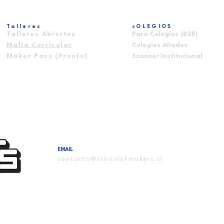
Talleres
cOLEGIOS
Talleres Abiertos
Para Colegios (B2B)
Malla Curricular
Colegios Aliados
Maker Pass (Pronto)
Scanner Institucional
EMAIL
contacto@schoolofmakers.cl