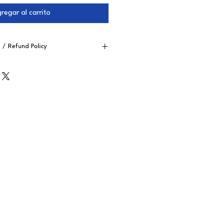
regar al carrito
n / Refund Policy
 participación de su hijo/a, el
de cuántas clases ya se hayan
adas:
reembolso del 100 %
zadas:
reembolso del 50 %
ealizadas:
sin derecho a reembolso
 de cancelación deben enviarse por
olofmakers.cl
your child’s participation, refund
 the time remaining before the start
tivities:
esson:
100% refund