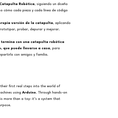
After the 2nd le
Catapulta Robótica
, siguiendo un diseño
50% refund
o cómo cada pieza y cada línea de código
After the 3rd le
All cancellation reque
vromo@schoolofmaker
ropia versión de la catapulta
, aplicando
, prototipar, probar, depurar y mejorar.
e
termina con una catapulta robótica
o, que puede llevarse a casa
, para
partirlo con amigos y familia.
their first real steps into the world of
 machines using
Arduino
. Through hands-on
 is more than a toy: it’s a system that
urpose.