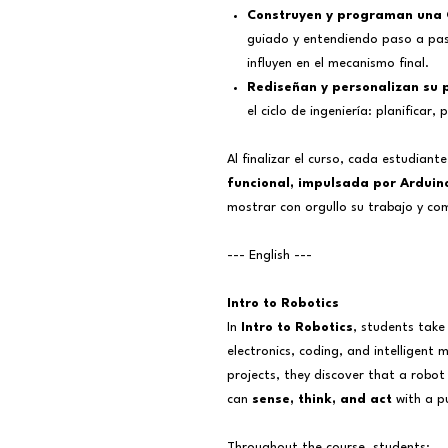
Construyen y programan una 
guiado y entendiendo paso a pas
influyen en el mecanismo final.
Rediseñan y personalizan su p
el ciclo de ingeniería: planificar
Al finalizar el curso, cada estudiant
funcional, impulsada por Arduin
mostrar con orgullo su trabajo y com
--- English ---
Intro to Robotics
In
Intro to Robotics
, students take 
electronics, coding, and intelligent
projects, they discover that a robot
can
sense, think, and act
with a p
Throughout the course, students: