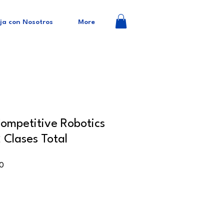
ja con Nosotros
More
ompetitive Robotics
2 Clases Total
Precio
60
de
oferta