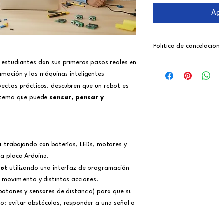
Ag
Política de cancelació
s estudiantes dan sus primeros pasos reales en
Español:
amación y las máquinas inteligentes
Si necesita cancelar la
yectos prácticos, descubren que un robot es
reembolso dependerá 
realizado:
istema que puede
sensar, pensar y
0–1 clases realiz
2–3 clases reali
4 o más clases r
Todas las solicitudes
a
trabajando con baterías, LEDs, motores y
escrito a
vromo@scho
na placa Arduino.
-----
bot
utilizando una interfaz de programación
English:
If you need to cancel 
 movimiento y distintas acciones.
eligibility depends on
otones y sensores de distancia) para que su
of the after-school ac
o: evitar obstáculos, responder a una señal o
Before the 2nd l