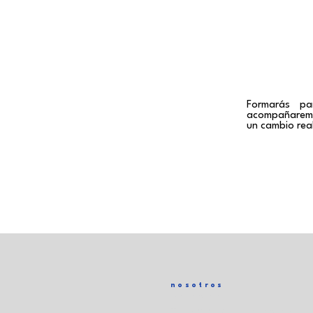
Formarás pa
acompañarem
un cambio real
nosotros
Nosotros
Trabaja con Nosotros