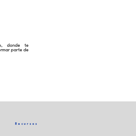
to, donde te
ormar parte de
Recursos
FAQ
Contacto