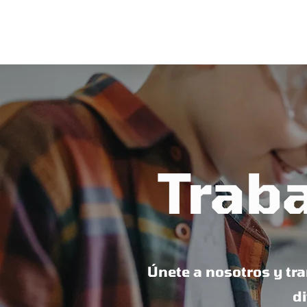
school of makers
Trab
Únete a nosotros y tr
di