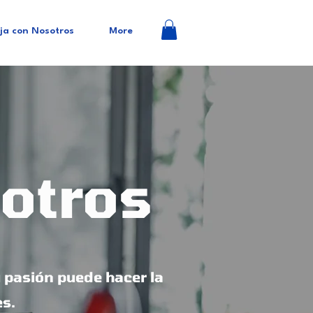
ja con Nosotros
More
otros
 pasión puede hacer la
es.