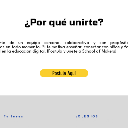
¿Por qué unirte?
rte de un equipo cercano, colaborativo y con propósi
os en todo momento.
Si te motiva enseñar, conectar con niños y f
 en la educación digital, ¡Postula y únete a School of Makers!
Postula Aqui
Talleres
cOLEGIOS
Talleres Abiertos
Para Colegios (B2B)
Malla Curricular
Colegios Aliados