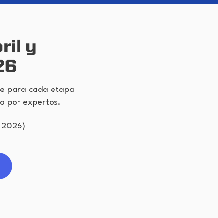
il y
26
te para cada etapa
do por expertos.
o 2026)