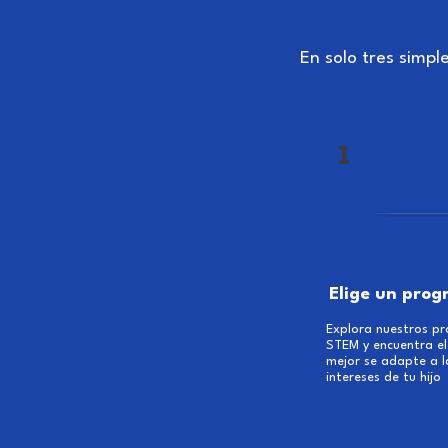
En solo tres simpl
1
Elige un pro
Explora nuestros p
STEM y encuentra el
mejor se adapte a l
intereses de tu hijo