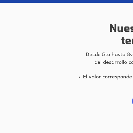
Nues
t
Desde 5to hasta 8
del desarrollo c
El valor corresponde