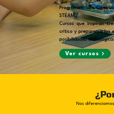
Programas Co-Curricu
STEAM.
Cursos que inspiran cre
crítico y preparan a los 
posibilidades tecnológica
Ver cursos
¿Por
Nos diferenciamos