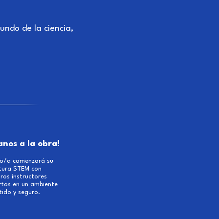
undo de la ciencia,
anos a la obra!
ijo/a comenzará su
tura STEM con
ros instructores
rtos en un ambiente
tido y seguro.