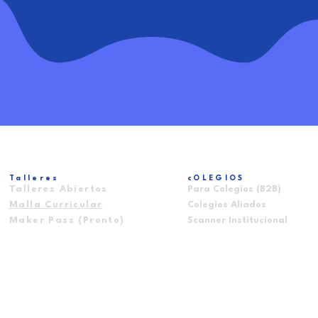
Talleres
cOLEGIOS
Talleres Abiertos
Para Colegios (B2B)
Malla Curricular
Colegios Aliados
Maker Pass (Pronto)
Scanner Institucional