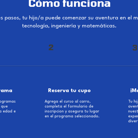
Cómo funciona
es pasos, tu hijo/a puede comenzar su aventura en el m
tecnología, ingeniería y matemáticas.
2
3
grama
Reserva tu cupo
¡M
rogramas
Agrega el curso al carro,
Tu h
 que
completa el formulario de
aven
a edad e
inscripcion y asegura tu lugar
nuest
en el programa seleccionado.
expe
diver