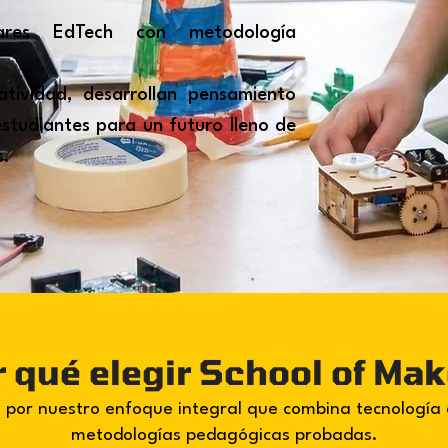
lares EdTech con metodología
atividad, desarrollan pensamiento
estudiantes para un futuro lleno de
s.
 qué elegir School of Ma
 por nuestro enfoque integral que combina tecnología
metodologías pedagógicas probadas.