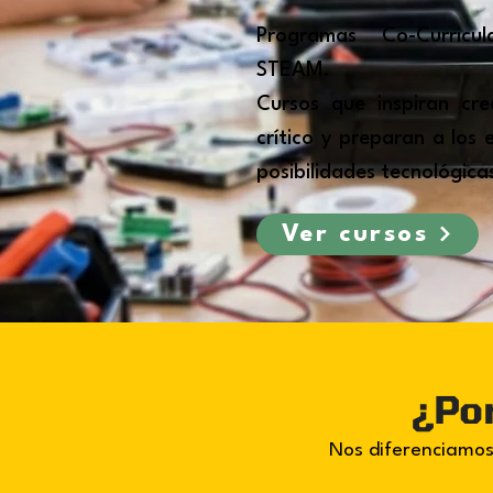
Programas Co-Curricu
STEAM.
Cursos que inspiran cre
crítico y preparan a los 
posibilidades tecnológica
Ver cursos
¿Por
Nos diferenciamos