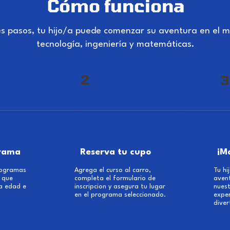
Cómo funciona
es pasos, tu hijo/a puede comenzar su aventura en el m
tecnología, ingeniería y matemáticas.
2
3
grama
Reserva tu cupo
¡M
rogramas
Agrega el curso al carro,
Tu h
 que
completa el formulario de
aven
a edad e
inscripcion y asegura tu lugar
nuest
en el programa seleccionado.
expe
diver