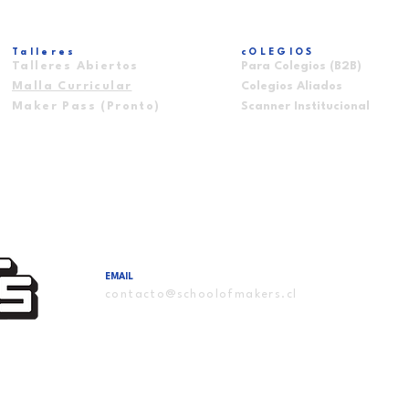
Talleres
cOLEGIOS
Talleres Abiertos
Para Colegios (B2B)
Malla Curricular
Colegios Aliados
Maker Pass (Pronto)
Scanner Institucional
EMAIL
contacto@schoolofmakers.cl