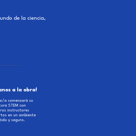
undo de la ciencia,
anos a la obra!
ijo/a comenzará su
tura STEM con
ros instructores
rtos en un ambiente
tido y seguro.