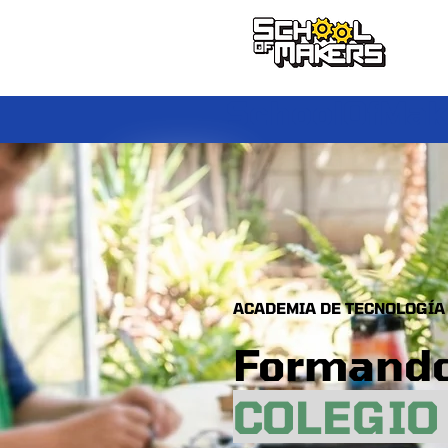
school of makers
SchoolOfMake
ACADEMIA DE TECNOLOGÍA 
Formand
COLEGIO