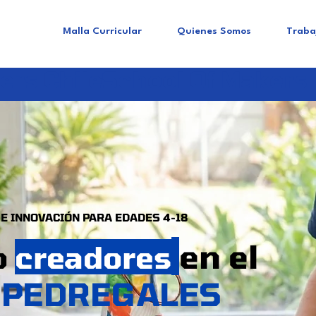
Malla Curricular
Quienes Somos
Traba
rs Chile
School Of Makers
E INNOVACIÓN PARA EDADES 4-18
en el
o
creadores
PEDREGALES