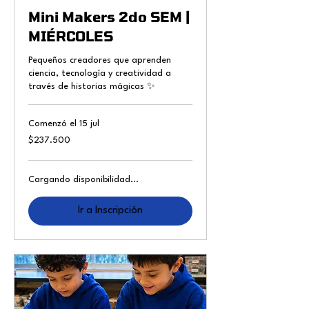
Mini Makers 2do SEM |
MIÉRCOLES
Pequeños creadores que aprenden
ciencia, tecnología y creatividad a
través de historias mágicas ✨
Comenzó el 15 jul
237.500
$237.500
pesos
chilenos
Cargando disponibilidad...
Ir a Inscripción