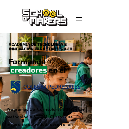
school of makers
ACADEMIA DE TECNOLOGÍA E
INNOVACIÓN PARA EDADES 4-18
Formando
creadores
en el
Programas Co-Curriculares EdTech con
metodología STEAM.
Cursos que
inspiran creatividad, desarrollan