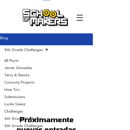
school of makers
Blog
5th Grade Challenges
All Posts
Javier Gonzalez
5th Grade
Terry & Naoto
Challenges
Curiosity Projects
How To's
Submissions
Lucila Saenz
Challenges
Próximamente
4th Grade Challenges
5th Grade Challenges
nuevas entradas