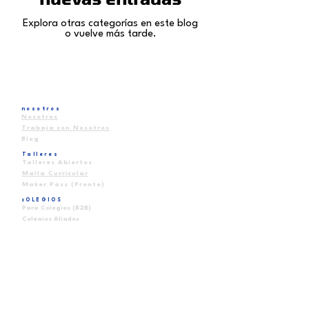
Explora otras categorías en este blog
o vuelve más tarde.
nosotros
Nosotros
Trabaja con Nosotros
Blog
Talleres
Talleres Abiertos
Malla Curricular
Maker Pass (Pronto)
cOLEGIOS
Para Colegios (B2B)
Colegios Aliados
Scanner Institucional
Recursos
FAQ
Contacto
Escríbenos
EMAIL
contacto@schoolofmakers.cl