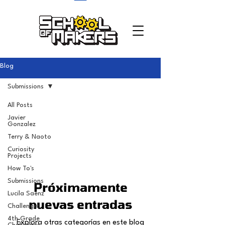
school of makers
Blog
Submissions
All Posts
Javier
Submissions
Gonzalez
Terry & Naoto
Curiosity
Projects
How To's
Submissions
Próximamente
Lucila Saenz
nuevas entradas
Challenges
4th Grade
Explora otras categorías en este blog