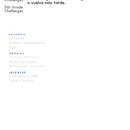
Challenges
o vuelve más tarde.
5th Grade
Challenges
nosotros
Nosotros
Trabaja con Nosotros
Blog
Talleres
Talleres Abiertos
Malla Curricular
Maker Pass (Pronto)
cOLEGIOS
Para Colegios (B2B)
Colegios Aliados
Scanner Institucional
Recursos
FAQ
Contacto
Escríbenos
EMAIL
contacto@schoolofmakers.cl