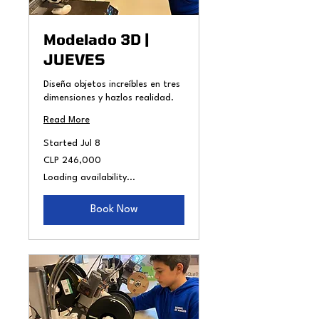
Modelado 3D |
JUEVES
Diseña objetos increíbles en tres
dimensiones y hazlos realidad.
Read More
Started Jul 8
246,000
CLP 246,000
Chilean
pesos
Loading availability...
Book Now