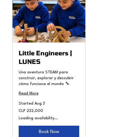
Little Engineers |
LUNES
Una aventura STEAM para
construir, explorar y descubrir
cómo funciona el mundo 🔧
Read More
Started Aug 3
232,000
CLP 232,000
Chilean
pesos
Loading availability...
Book Now