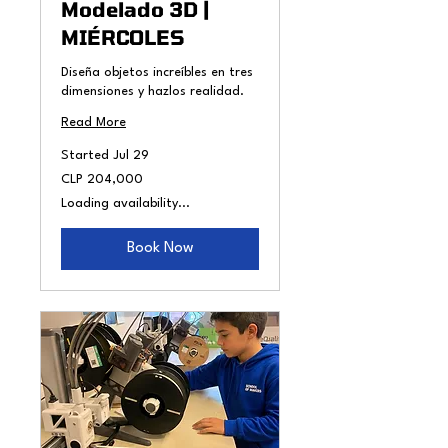
Modelado 3D |
MIÉRCOLES
Diseña objetos increíbles en tres
dimensiones y hazlos realidad.
Read More
Started Jul 29
204,000
CLP 204,000
Chilean
pesos
Loading availability...
Book Now