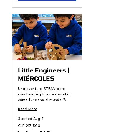
Little Engineers |
MIÉRCOLES
Una aventura STEAM para
construir, explorar y descubrir
cómo funciona el mundo 🔧
Read More
Started Aug 5
217,500
CLP 217,500
Chilean
pesos