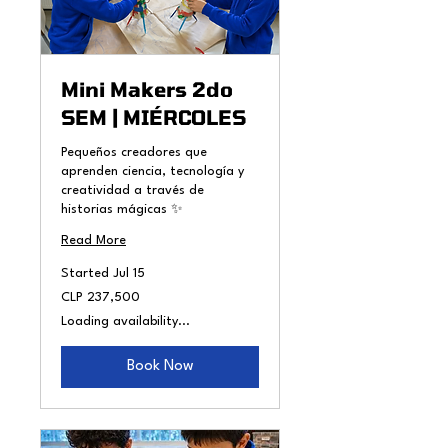
Mini Makers 2do
SEM | MIÉRCOLES
Pequeños creadores que
aprenden ciencia, tecnología y
creatividad a través de
historias mágicas ✨
Read More
Started Jul 15
237,500
CLP 237,500
Chilean
pesos
Loading availability...
Book Now