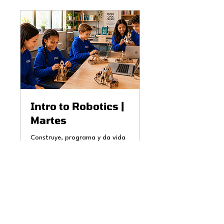
Intro to Robotics |
Martes
Construye, programa y da vida
a tus primeros proyectos
robóticos 🤖
Read More
Started Jul 6
48,000
CLP 48,000
Chilean
pesos
Loading availability...