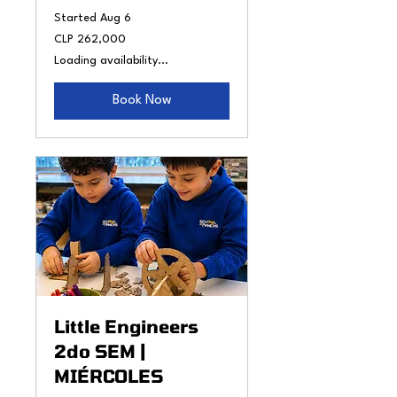
Started Aug 6
262,000
CLP 262,000
Chilean
pesos
Loading availability...
Book Now
Little Engineers
2do SEM |
MIÉRCOLES