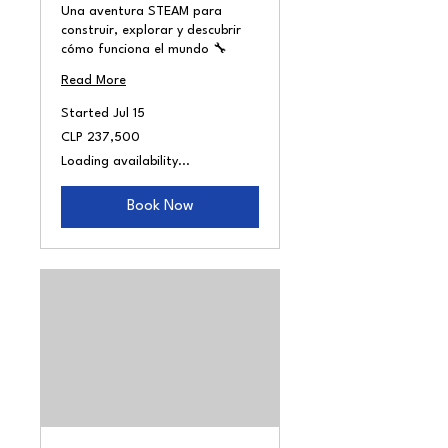
Una aventura STEAM para
construir, explorar y descubrir
cómo funciona el mundo 🔧
Read More
Started Jul 15
237,500
CLP 237,500
Chilean
pesos
Loading availability...
Book Now