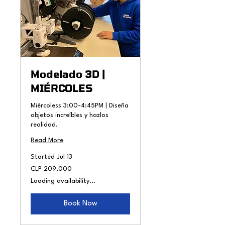
Modelado 3D |
MIÉRCOLES
Miércoless 3:00-4:45PM | Diseña
objetos increíbles y hazlos
realidad.
Read More
Started Jul 13
209,000
CLP 209,000
Chilean
pesos
Loading availability...
Book Now