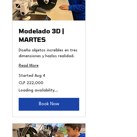
Modelado 3D |
MARTES
Diseña objetos increíbles en tres
dimensiones y hazlos realidad.
Read More
Started Aug 4
222,000
CLP 222,000
Chilean
pesos
Loading availability...
Book Now