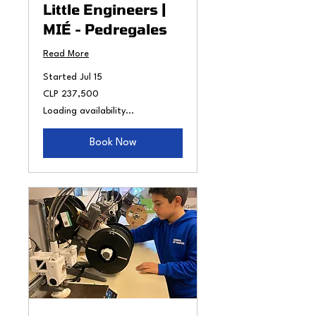
Little Engineers |
MIÉ - Pedregales
Read More
Started Jul 15
237,500
CLP 237,500
Chilean
pesos
Loading availability...
Book Now