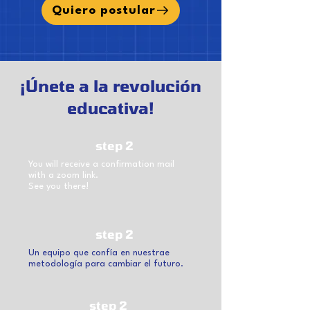
Quiero postular
¡Únete a la revolución
educativa!
step 2
You will receive a confirmation mail
with a zoom link.
See you there!
step 2
Un equipo que confía en nuestrae
metodología para cambiar el futuro.
step 2