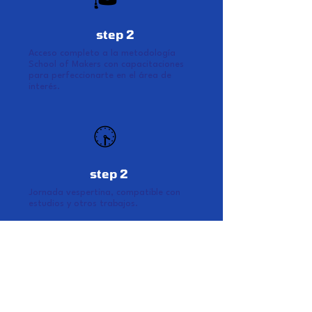
🎓
step 2
Acceso completo a la metodología
School of Makers con capacitaciones
para perfeccionarte en el área de
interés.
🕟
step 2
Jornada vespertina, compatible con
estudios y otros trabajos.
Entonces...
¿Estás dispuest@ a