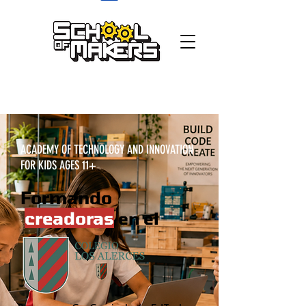
school of makers
ACADEMY OF TECHNOLOGY AND INNOVATION
FOR KIDS AGES 11+
Formando
creadoras
en el