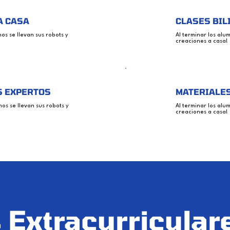
A CASA
CLASES BIL
nos se llevan sus robots y
Al terminar los alu
creaciones a casa!
 EXPERTOS
MATERIALES
nos se llevan sus robots y
Al terminar los alu
creaciones a casa!
s Extracurricular