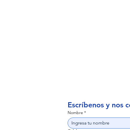
Un 
5 meses de 
STEAM que 
Escríbenos y nos c
Nombre
*