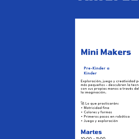
Mini Makers
Pre-Kinder a
Kinder
Exploración, juego y creatividad p
más pequeños – descubren la tecn
con sus propias manos a través del
la imaginación.
🚀 Lo que practicarán:
• Motricidad fina
• Colores y formas
• Primeros pasos en robótica
• Juego y exploración
Martes
10:00 - 11:00