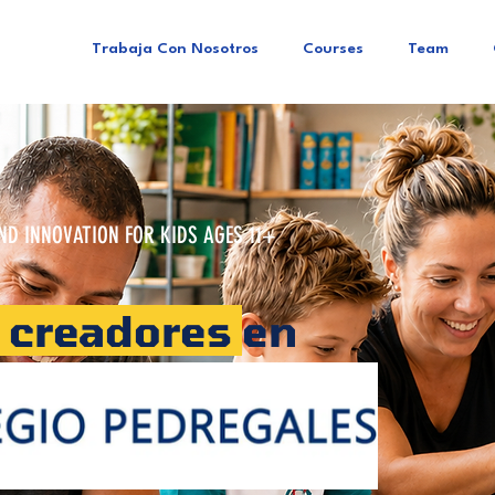
Trabaja Con Nosotros
Courses
Team
D INNOVATION FOR KIDS AGES 11+
creadores
en