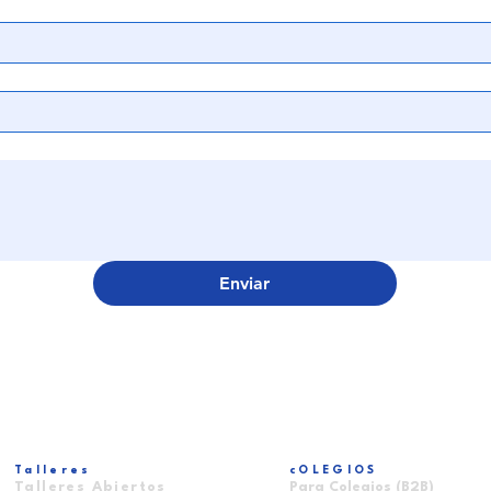
Enviar
Talleres
cOLEGIOS
Talleres Abiertos
Para Colegios (B2B)