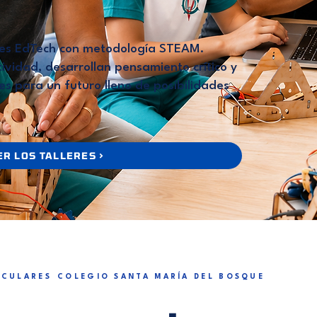
res EdTech con metodología STEAM.
ividad, desarrollan pensamiento crítico y
es para un futuro lleno de posibilidades
ER LOS TALLERES >
ICULARES
COLEGIO SANTA MARÍA DEL BOSQUE