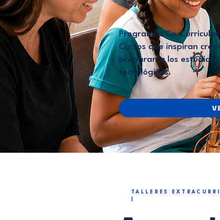
Programas Co-Curricula
Cursos que inspiran creat
preparan a los estudiant
tecnológicas.
V
TALLERES EXTRACURR
|