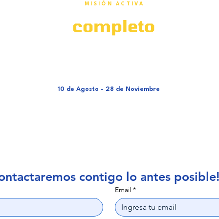
MISIÓN ACTIVA
semestre
completo
de cre
creación, innovación e impacto que se llevan para la ca
despiertan la curiosidad y el pensamiento crítico de c
10 de Agosto - 28 de Noviembre
ontactaremos contigo lo antes posible
Email
*