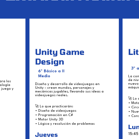
Unity Game
Li
Design
3º 
6º Básico a II
Medio
La con
de niv
ara los
nuevo
Diseño y desarrollo de videojuegos en
ología
máqui
Unity – crean mundos, personajes y
 juego y
mecánicas jugables, llevando sus ideas a
videojuegos reales.
🚀 Lo 
• Moto
🚀 Lo que practicarán:
• Circ
• Diseño de videojuegos
• Nue
• Programación en C#
• Con
• Motor Unity 3D
• Lógica y resolución de problemas
Lu
Jueves
15:45