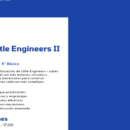
ttle Engineers II
a 4º Básico
tinuación de Little Engineers – suben
el con más motores, circuitos y
s mecanismos para construir
nas cada vez más complejas.
que practicarán:
res y engranajes
uitos eléctricos
vos mecanismos
strucción avanzada
nes
 - 17:00