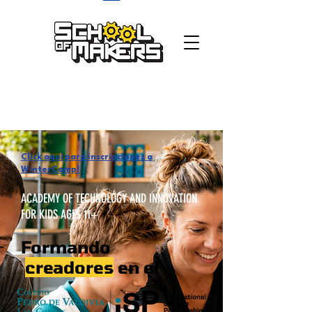
school of makers
Click aquí para inscripciones a
WinterCamp!
ACADEMY OF TECHNOLOGY AND INNOVATION
FOR KIDS AGES 11+
Formando
creadores
en el