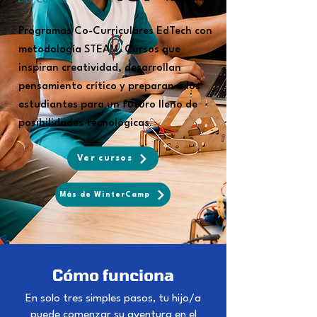
Programas Co-Curriculares EdTech con
metodología STEAM.
Cursos que
inspiran creatividad, desarrollan
pensamiento crítico y preparan a los
estudiantes para un futuro lleno de
posibilidades tecnológicas.
Ver cursos
Más de WinterCamp
Cómo funciona
En solo tres simples pasos, tu hijo/a
puede comenzar su aventura en el