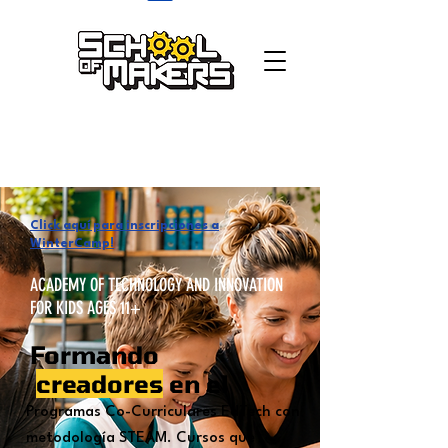
school of makers
Click aquí para inscripciones a
WinterCamp!
ACADEMY OF TECHNOLOGY AND INNOVATION
FOR KIDS AGES 11+
Formando
creadores
en el
Programas Co-Curriculares EdTech con
metodología STEAM.
Cursos que