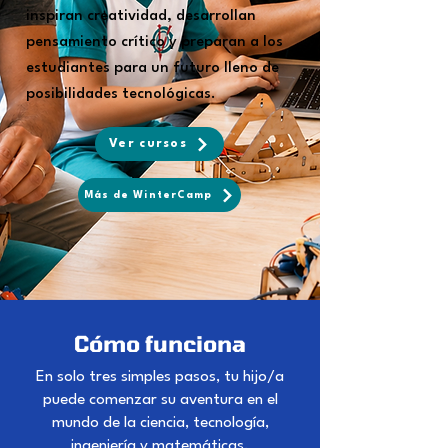
inspiran creatividad, desarrollan
pensamiento crítico y preparan a los
estudiantes para un futuro lleno de
posibilidades tecnológicas.
Ver cursos
Más de WinterCamp
Cómo funciona
En solo tres simples pasos, tu hijo/a
puede comenzar su aventura en el
mundo de la ciencia, tecnología,
ingeniería y matemáticas.