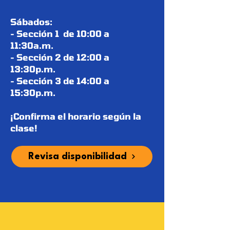
Sábados:
- Sección 1 de 10:00 a
11:30a.m.
- Sección 2 de 12:00 a
13:30p.m.
- Sección 3 de 14:00 a
15:30p.m.
¡Confirma el horario según la
clase!
Revisa disponibilidad