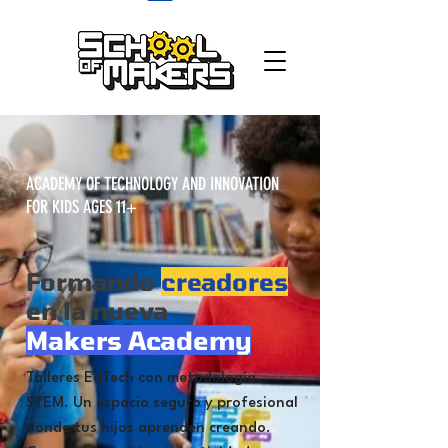
school of makers
ACADEMY OF TECHNOLOGY AND INNOVATION
FOR KIDS AGES 11+
Formando
creadores
en la nueva
Makers Academy
Talleres EdTech con metodología
STEM. Un espacio seguro y profesional
donde tus hijos aprenden creando.