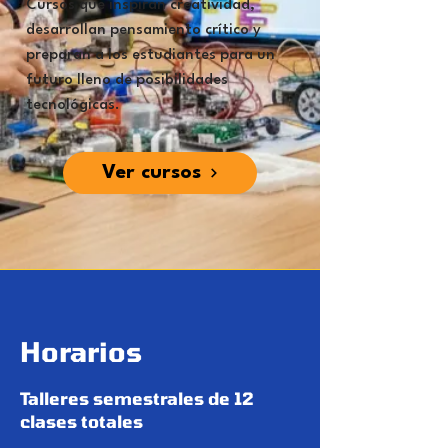
Cursos que inspiran creatividad,
desarrollan pensamiento crítico y
preparan a los estudiantes para un
futuro lleno de posibilidades
tecnológicas.
Ver cursos
Horarios
Talleres semestrales de 12
clases totales