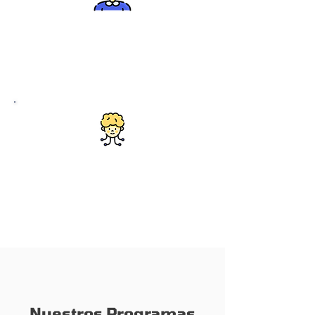
step 2
Equipo multidisciplinario de ingenieros,
educadores y especialistas en STEM con
experiencia en pedagogía innovadora.
step 2
Ambiente seguro y acogedor donde
cada estudiante puede explorar, fallar,
aprender y crecer sin miedo al juicio.
Nuestros Programas