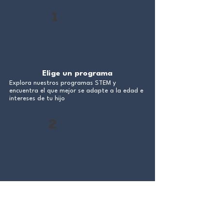
1
Elige un programa
Explora nuestros programas STEM y
encuentra el que mejor se adapte a la edad e
intereses de tu hijo
2
Reserva tu cupo
Agrega el curso al carro, completa el
formulario de inscripcion y asegura tu lugar
en el programa seleccionado.