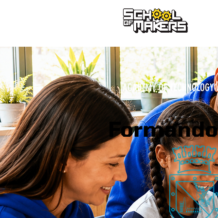
school of makers
ACADEMY OF TECHNOLOGY A
Formand