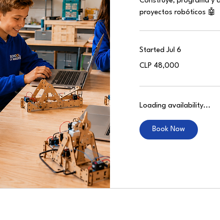
Construye, programa y d
proyectos robóticos 🤖
Started Jul 6
48,000
CLP 48,000
Chilean
pesos
Loading availability...
Book Now