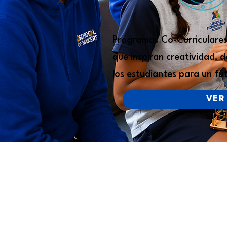
Programas Co-Curriculare
que inspiran creatividad, 
los estudiantes para un fut
VER