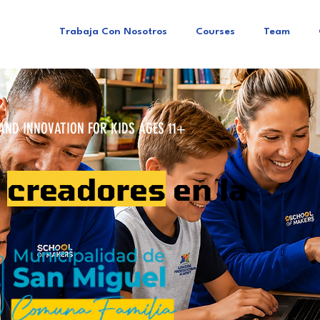
Trabaja Con Nosotros
Courses
Team
ND INNOVATION FOR KIDS AGES 11+
o
creadores
en la