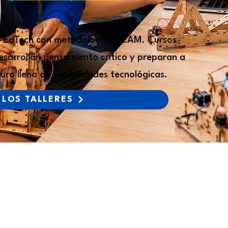
s EdTech con metodología STEAM.
Cursos
desarrollan pensamiento crítico y preparan a
uro lleno de posibilidades tecnológicas.
 LOS TALLERES