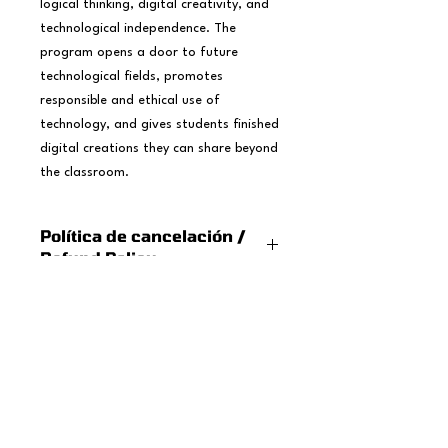
logical thinking, digital creativity, and
technological independence. The
program opens a door to future
technological fields, promotes
responsible and ethical use of
technology, and gives students finished
digital creations they can share beyond
the classroom.
Política de cancelación /
Refund Policy
Español:
Si necesita cancelar la participación de
su hijo/a, el reembolso dependerá de
cuántas clases ya se hayan realizado:
0–1 clases realizadas:
reembolso
del 100 %
2–3 clases realizadas:
reembolso
nosotros
Nosotros
del 50 %