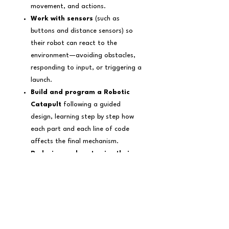
movement, and actions.
Work with sensors
(such as
buttons and distance sensors) so
their robot can react to the
environment—avoiding obstacles,
responding to input, or triggering a
launch.
Build and program a Robotic
Catapult
following a guided
design, learning step by step how
each part and each line of code
affects the final mechanism.
Redesign and customize their
own version of the catapult
,
applying the engineering cycle:
planning, prototyping, testing,
debugging, and improving.
By the end of the course, every