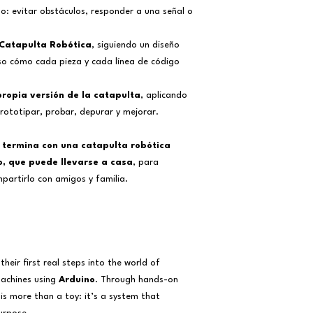
Español:
o: evitar obstáculos, responder a una señal o
En caso de que necesit
hijo o hija, el reemb
Catapulta Robótica
, siguiendo un diseño
antes del inicio del 
Con más de 4 se
o cómo cada pieza y cada línea de código
del 100%.
Entre 2 y 4 sema
ropia versión de la catapulta
, aplicando
del 75%.
, prototipar, probar, depurar y mejorar.
Entre 1 y 2 sema
50%.
e
termina con una catapulta robótica
Con menos de 1 
o, que puede llevarse a casa
, para
realiza reembolso.
Todas las solicitudes
partirlo con amigos y familia.
escrito a
summer@sc
their first real steps into the world of
 machines using
Arduino
. Through hands-on
 is more than a toy: it’s a system that