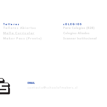
Talleres
cOLEGIOS
Talleres Abiertos
Para Colegios (B2B)
Malla Curricular
Colegios Aliados
Maker Pass (Pronto)
Scanner Institucional
EMAIL
contacto@schoolofmakers.cl