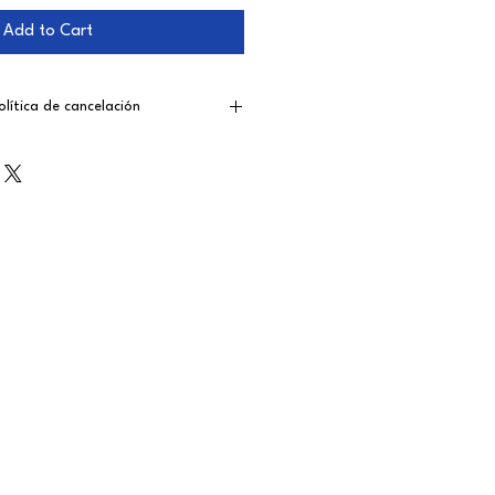
Add to Cart
olítica de cancelación
your child’s participation, refund
 the time remaining before the start
s before the start date:
100%
 weeks before the start
.
weeks before the start
.
 before the start date:
No refund
sts must be submitted in writing to
rs.cl