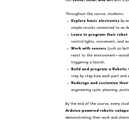
can
sense, think, and act
with a p
Throughout the course, students:
Explore basic electronics
by wo
simple circuits connected to an 
Learn to program their robot
control lights, movement, and ac
Work with sensors
(such as but
react to the environment—avoidi
triggering a launch.
Build and program a Robotic 
step by step how each part and e
Redesign and customize their
engineering cycle: planning, prot
By the end of the course, every stu
Arduino-powered robotic catapul
demonstrating their work and sharing