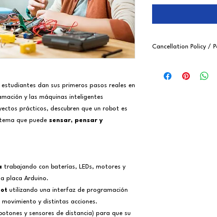
Cancellation Policy / P
English:
If you need to cancel 
s estudiantes dan sus primeros pasos reales en
eligibility depends on
of the camp session:
amación y las máquinas inteligentes
More than 4 week
yectos prácticos, descubren que un robot es
refund.
istema que puede
sensar, pensar y
Between 2 and 4
date:
75% refund
Between 1 and 2 
date:
50% refund
a
trabajando con baterías, LEDs, motores y
Less than 1 week
available.
na placa Arduino.
All cancellation reque
bot
utilizando una interfaz de programación
summer@schoolofmake
 movimiento y distintas acciones.
-------
otones y sensores de distancia) para que su