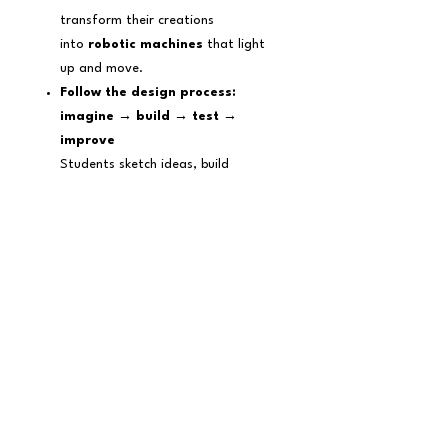
transform their creations
into
robotic machines
that light
up and move.
Follow the design process:
imagine → build → test →
improve
Students sketch ideas, build
prototypes, test what works (and
what doesn’t), and refine their
designs—discovering that mistakes
are a natural part of inventing.
Develop creativity, confidence,
and teamwork (offline)
Working fully hands-on and off-
screen, they collaborate in pairs and
small groups, share materials,
explain their ideas, listen to others,
and celebrate each other’s