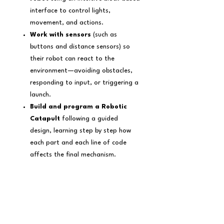
interface to control lights,
movement, and actions.
Work with sensors
(such as
buttons and distance sensors) so
their robot can react to the
environment—avoiding obstacles,
responding to input, or triggering a
launch.
Build and program a Robotic
Catapult
following a guided
design, learning step by step how
each part and each line of code
affects the final mechanism.
Redesign and customize their
own version of the catapult
,
applying the engineering cycle:
planning, prototyping, testing,
debugging, and improving.