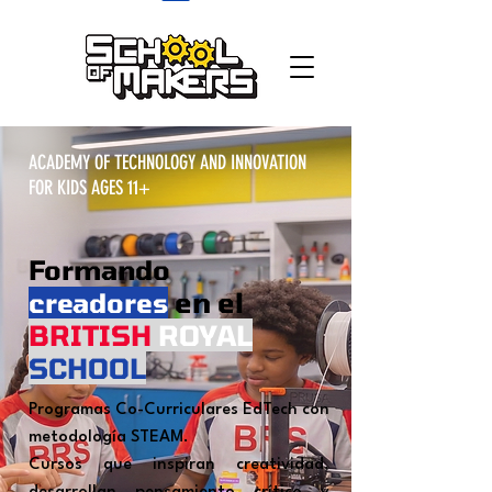
school of makers
ACADEMY OF TECHNOLOGY AND INNOVATION
FOR KIDS AGES 11+
Formando
en el
creadores
BRITISH
ROYAL
SCHOOL
Programas Co-Curriculares EdTech con
metodología STEAM.
Cursos que inspiran creatividad,